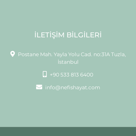
İLETİŞİM BİLGİLERİ
Postane Mah. Yayla Yolu Cad.
no:31A Tuzla,
İstanbul
+90 533 813 6400
info@nefishayat.com