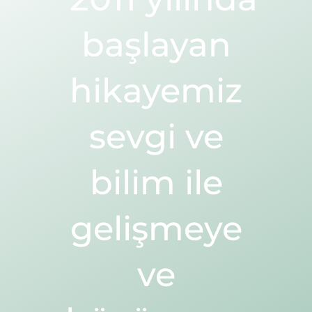
başlayan
hikayemiz
sevgi ve
bilim ile
gelişmeye
ve